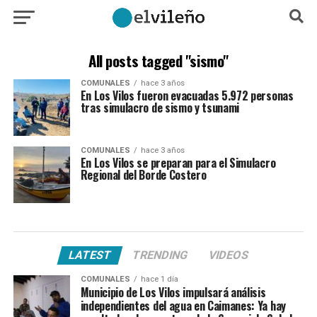
All posts tagged "sismo"
COMUNALES
hace 3 años
En Los Vilos fueron evacuadas 5.972 personas
tras simulacro de sismo y tsunami
COMUNALES
hace 3 años
En Los Vilos se preparan para el Simulacro
Regional del Borde Costero
LATEST
TRENDING
VIDEOS
COMUNALES
hace 1 día
Municipio de Los Vilos impulsará análisis
independientes del agua en Caimanes: Ya hay