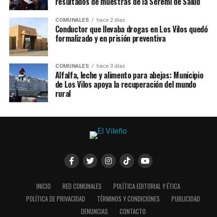
resultados de muestras de la Seremi de Salud
COMUNALES
hace 2 días
Conductor que llevaba drogas en Los Vilos quedó
formalizado y en prisión preventiva
COMUNALES
hace 3 días
Alfalfa, leche y alimento para abejas: Municipio
de Los Vilos apoya la recuperación del mundo
rural
INICIO
RED COMUNALES
POLÍTICA EDITORIAL Y ÉTICA
POLÍTICA DE PRIVACIDAD
TÉRMINOS Y CONDICIONES
PUBLICIDAD
DENUNCIAS
CONTACTO