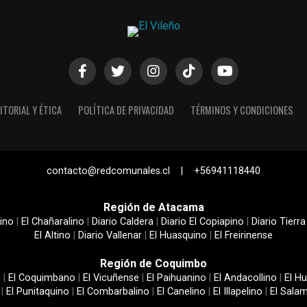
ITORIAL Y ÉTICA
POLÍTICA DE PRIVACIDAD
TÉRMINOS Y CONDICIONES
contacto@redcomunales.cl | +56941118440
Región de Atacama
ino
|
El Chañaralino
|
Diario Caldera
|
Diario El Copiapino
|
Diario Tierra
El Altino
|
Diario Vallenar
|
El Huasquino
|
El Freirinense
Región de Coquimbo
e
|
El Coquimbano
|
El Vicuñense
|
El Paihuanino
|
El Andacollino
|
El Hu
|
El Punitaquino
|
El Combarbalino
|
El Canelino
|
El Illapelino
|
El Sala