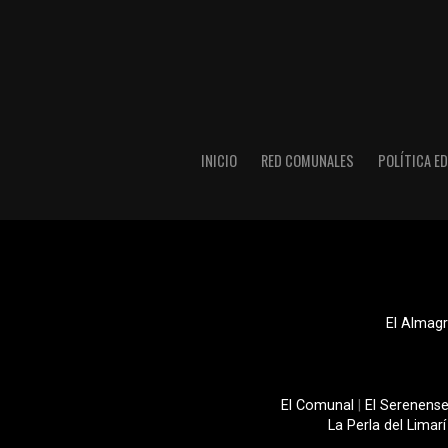
INICIO
RED COMUNALES
POLÍTICA ED
El Almagr
El Comunal
|
El Serenens
La Perla del Limarí