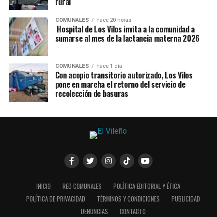
rural
COMUNALES
hace 20 horas
Hospital de Los Vilos invita a la comunidad a
sumarse al mes de la lactancia materna 2026
COMUNALES
hace 1 día
Con acopio transitorio autorizado, Los Vilos
pone en marcha el retorno del servicio de
recolección de basuras
INICIO
RED COMUNALES
POLÍTICA EDITORIAL Y ÉTICA
POLÍTICA DE PRIVACIDAD
TÉRMINOS Y CONDICIONES
PUBLICIDAD
DENUNCIAS
CONTACTO