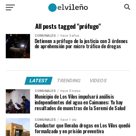
All posts tagged "prófugo"
COMUNALES
hace 3 años
Detienen a prófugo de la justicia con 3 órdenes
de aprehensión por micro tráfico de drogas
LATEST
TRENDING
VIDEOS
COMUNALES
hace 3 horas
Municipio de Los Vilos impulsará análisis
independientes del agua en Caimanes: Ya hay
resultados de muestras de la Seremi de Salud
COMUNALES
hace 1 día
Conductor que llevaba drogas en Los Vilos quedó
formalizado y en prisión preventiva