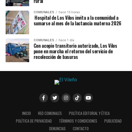
rural
COMUNALES
hace 15 horas
Hospital de Los Vilos invita a la comunidad a
sumarse al mes de la lactancia materna 2026
COMUNALES
hace 1 día
Con acopio transitorio autorizado, Los Vilos
pone en marcha el retorno del servicio de
recolección de basuras
INICIO
RED COMUNALES
POLÍTICA EDITORIAL Y ÉTICA
POLÍTICA DE PRIVACIDAD
TÉRMINOS Y CONDICIONES
PUBLICIDAD
DENUNCIAS
CONTACTO