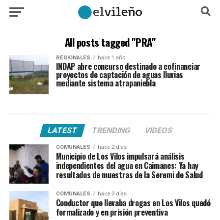
All posts tagged "PRA"
REGIONALES
hace 1 año
INDAP abre concurso destinado a cofinanciar
proyectos de captación de aguas lluvias
mediante sistema atrapaniebla
LATEST
TRENDING
VIDEOS
COMUNALES
hace 2 días
Municipio de Los Vilos impulsará análisis
independientes del agua en Caimanes: Ya hay
resultados de muestras de la Seremi de Salud
COMUNALES
hace 3 días
Conductor que llevaba drogas en Los Vilos quedó
formalizado y en prisión preventiva