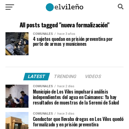
All posts tagged "nueva formalización"
COMUNALES
hace 3 años
4 sujetos quedan en prisión preventiva por
porte de armas y municiones
LATEST
TRENDING
VIDEOS
COMUNALES
hace 2 días
Municipio de Los Vilos impulsará análisis
independientes del agua en Caimanes: Ya hay
resultados de muestras de la Seremi de Salud
COMUNALES
hace 3 días
Conductor que llevaba drogas en Los Vilos quedó
formalizado y en prisión preventiva