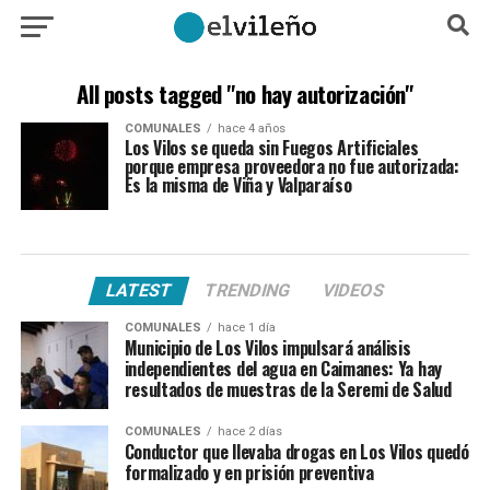
All posts tagged "no hay autorización"
COMUNALES
hace 4 años
Los Vilos se queda sin Fuegos Artificiales
porque empresa proveedora no fue autorizada:
Es la misma de Viña y Valparaíso
LATEST
TRENDING
VIDEOS
COMUNALES
hace 1 día
Municipio de Los Vilos impulsará análisis
independientes del agua en Caimanes: Ya hay
resultados de muestras de la Seremi de Salud
COMUNALES
hace 2 días
Conductor que llevaba drogas en Los Vilos quedó
formalizado y en prisión preventiva