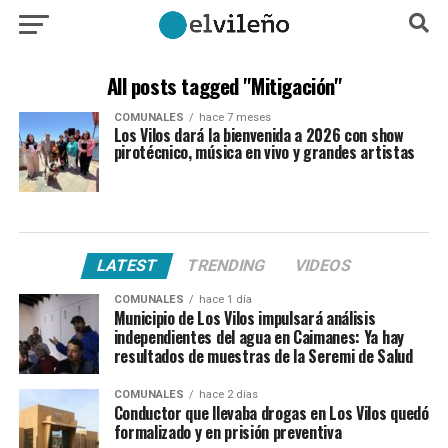
All posts tagged "Mitigación"
COMUNALES
hace 7 meses
Los Vilos dará la bienvenida a 2026 con show
pirotécnico, música en vivo y grandes artistas
LATEST
TRENDING
VIDEOS
COMUNALES
hace 1 día
Municipio de Los Vilos impulsará análisis
independientes del agua en Caimanes: Ya hay
resultados de muestras de la Seremi de Salud
COMUNALES
hace 2 días
Conductor que llevaba drogas en Los Vilos quedó
formalizado y en prisión preventiva