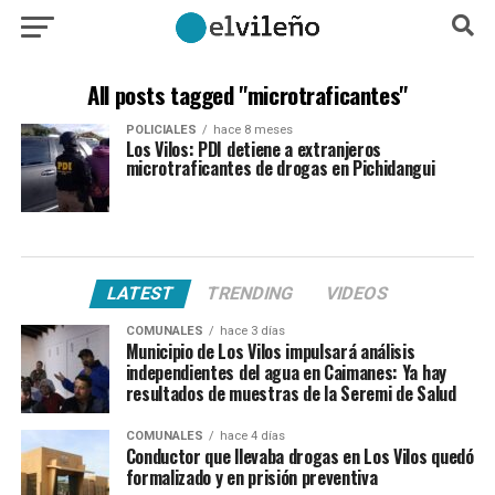
All posts tagged "microtraficantes"
POLICIALES
hace 8 meses
Los Vilos: PDI detiene a extranjeros
microtraficantes de drogas en Pichidangui
LATEST
TRENDING
VIDEOS
COMUNALES
hace 3 días
Municipio de Los Vilos impulsará análisis
independientes del agua en Caimanes: Ya hay
resultados de muestras de la Seremi de Salud
COMUNALES
hace 4 días
Conductor que llevaba drogas en Los Vilos quedó
formalizado y en prisión preventiva