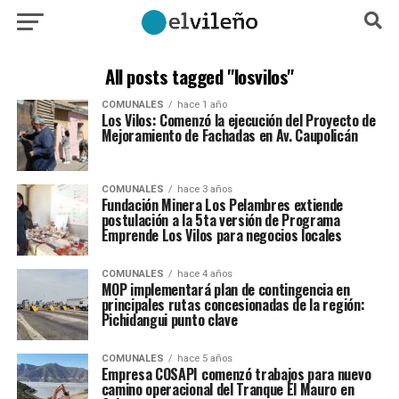
All posts tagged "losvilos"
COMUNALES
hace 1 año
Los Vilos: Comenzó la ejecución del Proyecto de
Mejoramiento de Fachadas en Av. Caupolicán
COMUNALES
hace 3 años
Fundación Minera Los Pelambres extiende
postulación a la 5ta versión de Programa
Emprende Los Vilos para negocios locales
COMUNALES
hace 4 años
MOP implementará plan de contingencia en
principales rutas concesionadas de la región:
Pichidangui punto clave
COMUNALES
hace 5 años
Empresa COSAPI comenzó trabajos para nuevo
camino operacional del Tranque El Mauro en