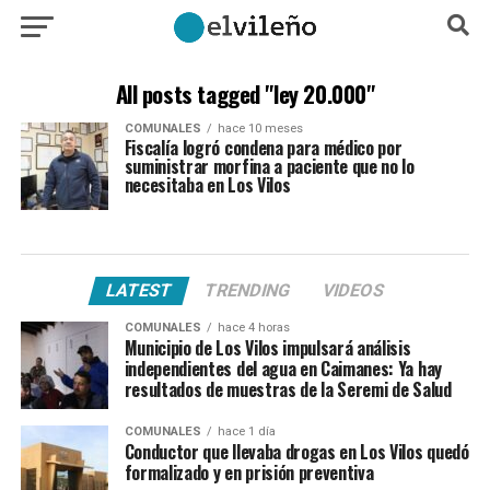
All posts tagged "ley 20.000"
COMUNALES
hace 10 meses
Fiscalía logró condena para médico por
suministrar morfina a paciente que no lo
necesitaba en Los Vilos
LATEST
TRENDING
VIDEOS
COMUNALES
hace 4 horas
Municipio de Los Vilos impulsará análisis
independientes del agua en Caimanes: Ya hay
resultados de muestras de la Seremi de Salud
COMUNALES
hace 1 día
Conductor que llevaba drogas en Los Vilos quedó
formalizado y en prisión preventiva