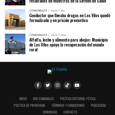
resultados de muestras de la Seremi de Salud
COMUNALES
hace 1 día
Conductor que llevaba drogas en Los Vilos quedó
formalizado y en prisión preventiva
COMUNALES
hace 2 días
Alfalfa, leche y alimento para abejas: Municipio
de Los Vilos apoya la recuperación del mundo
rural
INICIO
RED COMUNALES
POLÍTICA EDITORIAL Y ÉTICA
POLÍTICA DE PRIVACIDAD
TÉRMINOS Y CONDICIONES
PUBLICIDAD
DENUNCIAS
CONTACTO