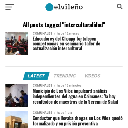
All posts tagged "interculturalidad"
COMUNALES
hace 12 meses
Educadores del Choapa fortalecen
competencias en seminario taller de
actualización intercultural
LATEST
TRENDING
VIDEOS
COMUNALES
hace 16 minutos
Municipio de Los Vilos impulsará análisis
independientes del agua en Caimanes: Ya hay
resultados de muestras de la Seremi de Salud
COMUNALES
hace 1 día
Conductor que llevaba drogas en Los Vilos quedó
formalizado y en prisión preventiva