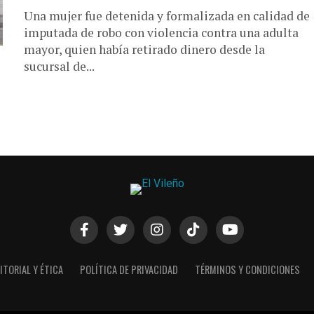
Una mujer fue detenida y formalizada en calidad de
imputada de robo con violencia contra una adulta
mayor, quien había retirado dinero desde la
sucursal de...
ITORIAL Y ÉTICA
POLÍTICA DE PRIVACIDAD
TÉRMINOS Y CONDICIONES