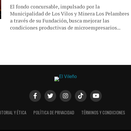
El fondo concursable, impulsado por la
Municipalidad de Los Vilos y Minera Los Pelambres
a través de su Fundación, busca mejorar las
condiciones productivas de microempresarios...
ITORIAL Y ÉTICA
POLÍTICA DE PRIVACIDAD
TÉRMINOS Y CONDICIONES