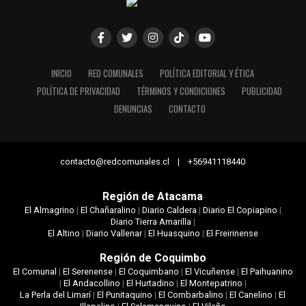
INICIO
RED COMUNALES
POLÍTICA EDITORIAL Y ÉTICA
POLÍTICA DE PRIVACIDAD
TÉRMINOS Y CONDICIONES
PUBLICIDAD
DENUNCIAS
CONTACTO
contacto@redcomunales.cl | +56941118440
Región de Atacama
El Almagrino
|
El Chañaralino
|
Diario Caldera
|
Diario El Copiapino
|
Diario Tierra Amarilla
|
El Altino
|
Diario Vallenar
|
El Huasquino
|
El Freirinense
Región de Coquimbo
El Comunal
|
El Serenense
|
El Coquimbano
|
El Vicuñense
|
El Paihuanino
|
El Andacollino
|
El Hurtadino
|
El Montepatrino
|
La Perla del Limarí
|
El Punitaquino
|
El Combarbalino
|
El Canelino
|
El