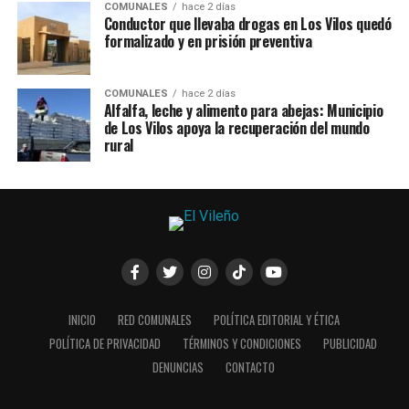
COMUNALES
hace 2 días
Conductor que llevaba drogas en Los Vilos quedó
formalizado y en prisión preventiva
COMUNALES
hace 2 días
Alfalfa, leche y alimento para abejas: Municipio
de Los Vilos apoya la recuperación del mundo
rural
INICIO
RED COMUNALES
POLÍTICA EDITORIAL Y ÉTICA
POLÍTICA DE PRIVACIDAD
TÉRMINOS Y CONDICIONES
PUBLICIDAD
DENUNCIAS
CONTACTO