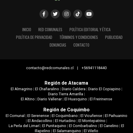
INICIO
RED COMUNALES
POLÍTICA EDITORIAL Y ÉTICA
POLÍTICA DE PRIVACIDAD
TÉRMINOS Y CONDICIONES
PUBLICIDAD
DENUNCIAS
CONTACTO
contacto@redcomunales.cl | +56941118440
Región de Atacama
El Almagrino
|
El Chañaralino
|
Diario Caldera
|
Diario El Copiapino
|
Diario Tierra Amarilla
|
El Altino
|
Diario Vallenar
|
El Huasquino
|
El Freirinense
Región de Coquimbo
El Comunal
|
El Serenense
|
El Coquimbano
|
El Vicuñense
|
El Paihuanino
|
El Andacollino
|
El Hurtadino
|
El Montepatrino
|
La Perla del Limarí
|
El Punitaquino
|
El Combarbalino
|
El Canelino
|
El
Illapelino
|
El Salamanquino
|
El Vileño