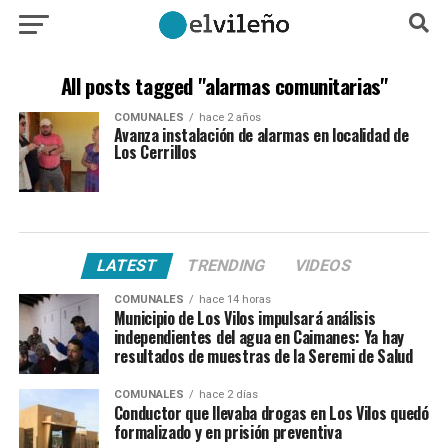
All posts tagged "alarmas comunitarias"
COMUNALES
hace 2 años
Avanza instalación de alarmas en localidad de
Los Cerrillos
LATEST
TRENDING
VIDEOS
COMUNALES
hace 14 horas
Municipio de Los Vilos impulsará análisis
independientes del agua en Caimanes: Ya hay
resultados de muestras de la Seremi de Salud
COMUNALES
hace 2 días
Conductor que llevaba drogas en Los Vilos quedó
formalizado y en prisión preventiva