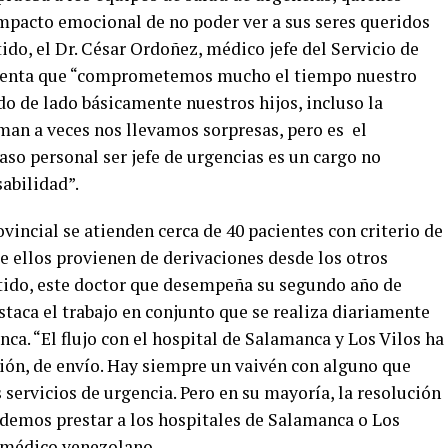
mpacto emocional de no poder ver a sus seres queridos
tido, el Dr. César Ordoñez, médico jefe del Servicio de
comenta que “comprometemos mucho el tiempo nuestro
o de lado básicamente nuestros hijos, incluso la
man a veces nos llevamos sorpresas, pero es el
so personal ser jefe de urgencias es un cargo no
abilidad”.
vincial se atienden cerca de 40 pacientes con criterio de
de ellos provienen de derivaciones desde los otros
entido, este doctor que desempeña su segundo año de
estaca el trabajo en conjunto que se realiza diariamente
ca. “El flujo con el hospital de Salamanca y Los Vilos ha
ción, de envío. Hay siempre un vaivén con alguno que
s servicios de urgencia. Pero en su mayoría, la resolución
odemos prestar a los hospitales de Salamanca o Los
l médico venezolano.