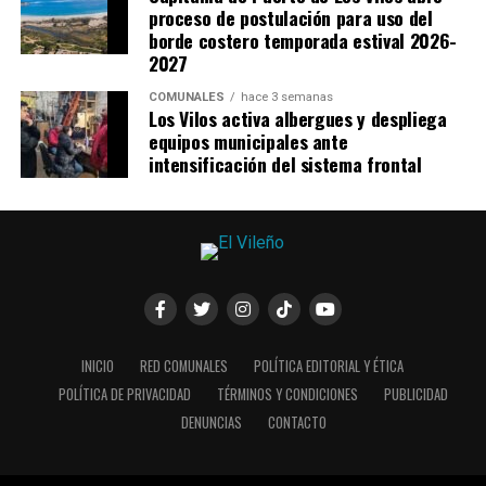
proceso de postulación para uso del
borde costero temporada estival 2026-
2027
COMUNALES
hace 3 semanas
Los Vilos activa albergues y despliega
equipos municipales ante
intensificación del sistema frontal
INICIO
RED COMUNALES
POLÍTICA EDITORIAL Y ÉTICA
POLÍTICA DE PRIVACIDAD
TÉRMINOS Y CONDICIONES
PUBLICIDAD
DENUNCIAS
CONTACTO