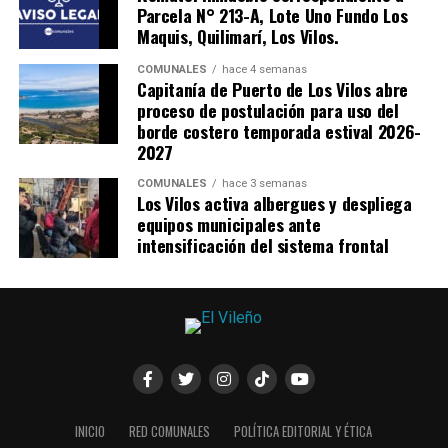
Parcela N° 213-A, Lote Uno Fundo Los
Maquis, Quilimarí, Los Vilos.
COMUNALES
hace 4 semanas
Capitanía de Puerto de Los Vilos abre
proceso de postulación para uso del
borde costero temporada estival 2026-
2027
COMUNALES
hace 3 semanas
Los Vilos activa albergues y despliega
equipos municipales ante
intensificación del sistema frontal
INICIO
RED COMUNALES
POLÍTICA EDITORIAL Y ÉTICA