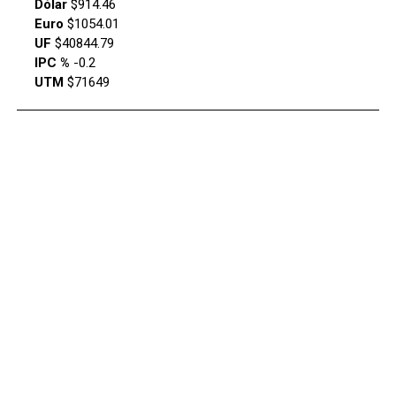
Dólar
$914.46
Euro
$1054.01
UF
$40844.79
IPC %
-0.2
UTM
$71649