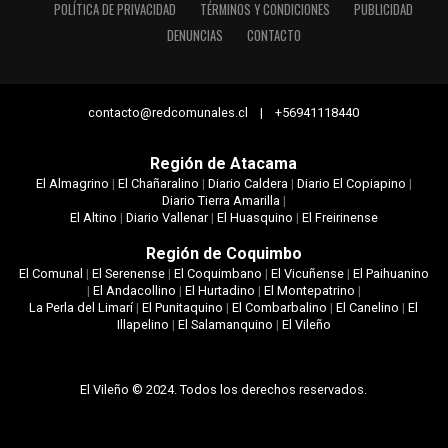
POLÍTICA DE PRIVACIDAD
TÉRMINOS Y CONDICIONES
PUBLICIDAD
DENUNCIAS
CONTACTO
contacto@redcomunales.cl | +56941118440
Región de Atacama
El Almagrino
|
El Chañaralino
|
Diario Caldera
|
Diario El Copiapino
|
Diario Tierra Amarilla
|
El Altino
|
Diario Vallenar
|
El Huasquino
|
El Freirinense
Región de Coquimbo
El Comunal
|
El Serenense
|
El Coquimbano
|
El Vicuñense
|
El Paihuanino
|
El Andacollino
|
El Hurtadino
|
El Montepatrino
|
La Perla del Limarí
|
El Punitaquino
|
El Combarbalino
|
El Canelino
|
El
Illapelino
|
El Salamanquino
|
El Vileño
El Vileño © 2024. Todos los derechos reservados.