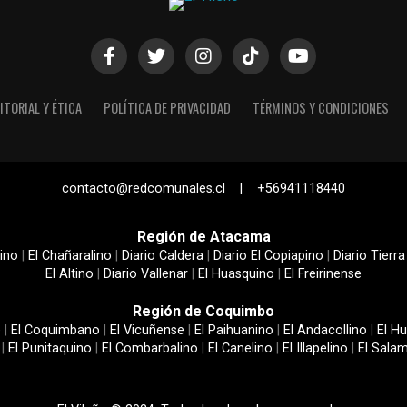
ITORIAL Y ÉTICA
POLÍTICA DE PRIVACIDAD
TÉRMINOS Y CONDICIONES
contacto@redcomunales.cl | +56941118440
Región de Atacama
ino
|
El Chañaralino
|
Diario Caldera
|
Diario El Copiapino
|
Diario Tierra
El Altino
|
Diario Vallenar
|
El Huasquino
|
El Freirinense
Región de Coquimbo
e
|
El Coquimbano
|
El Vicuñense
|
El Paihuanino
|
El Andacollino
|
El Hu
|
El Punitaquino
|
El Combarbalino
|
El Canelino
|
El Illapelino
|
El Sala