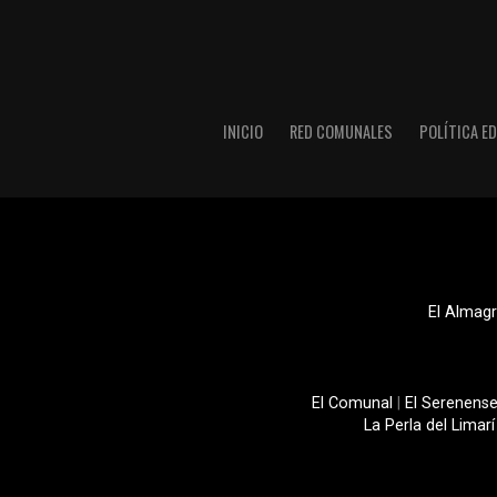
INICIO
RED COMUNALES
POLÍTICA ED
El Almagr
El Comunal
|
El Serenens
La Perla del Limarí