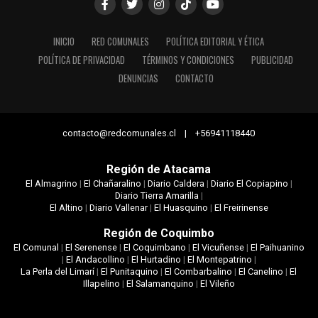
INICIO
RED COMUNALES
POLÍTICA EDITORIAL Y ÉTICA
POLÍTICA DE PRIVACIDAD
TÉRMINOS Y CONDICIONES
PUBLICIDAD
DENUNCIAS
CONTACTO
contacto@redcomunales.cl | +56941118440
Región de Atacama
El Almagrino
|
El Chañaralino
|
Diario Caldera
|
Diario El Copiapino
|
Diario Tierra Amarilla
|
El Altino
|
Diario Vallenar
|
El Huasquino
|
El Freirinense
Región de Coquimbo
El Comunal
|
El Serenense
|
El Coquimbano
|
El Vicuñense
|
El Paihuanino
|
El Andacollino
|
El Hurtadino
|
El Montepatrino
|
La Perla del Limarí
|
El Punitaquino
|
El Combarbalino
|
El Canelino
|
El
Illapelino
|
El Salamanquino
|
El Vileño