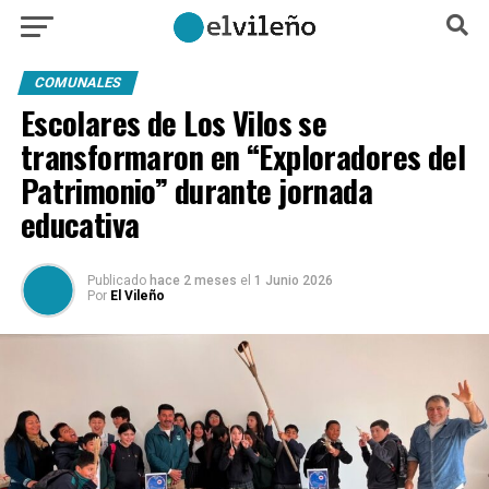
COMUNALES
Escolares de Los Vilos se
transformaron en “Exploradores del
Patrimonio” durante jornada
educativa
Publicado
hace 2 meses
el
1 Junio 2026
Por
El Vileño