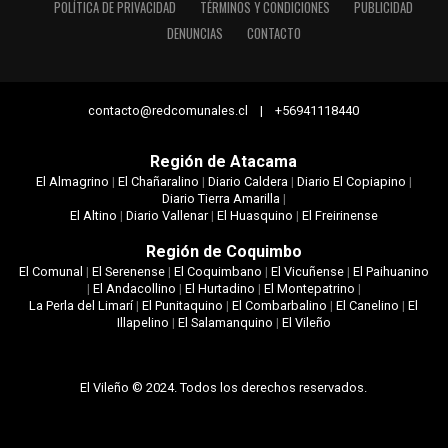
POLÍTICA DE PRIVACIDAD
TÉRMINOS Y CONDICIONES
PUBLICIDAD
DENUNCIAS
CONTACTO
contacto@redcomunales.cl | +56941118440
Región de Atacama
El Almagrino
|
El Chañaralino
|
Diario Caldera
|
Diario El Copiapino
|
Diario Tierra Amarilla
|
El Altino
|
Diario Vallenar
|
El Huasquino
|
El Freirinense
Región de Coquimbo
El Comunal
|
El Serenense
|
El Coquimbano
|
El Vicuñense
|
El Paihuanino
|
El Andacollino
|
El Hurtadino
|
El Montepatrino
|
La Perla del Limarí
|
El Punitaquino
|
El Combarbalino
|
El Canelino
|
El
Illapelino
|
El Salamanquino
|
El Vileño
El Vileño © 2024. Todos los derechos reservados.