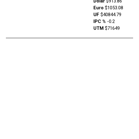
Dólar
$913.86
Euro
$1053.08
UF
$40844.79
IPC %
-0.2
UTM
$71649