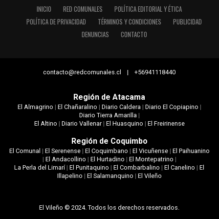
INICIO
RED COMUNALES
POLÍTICA EDITORIAL Y ÉTICA
POLÍTICA DE PRIVACIDAD
TÉRMINOS Y CONDICIONES
PUBLICIDAD
DENUNCIAS
CONTACTO
contacto@redcomunales.cl | +56941118440
Región de Atacama
El Almagrino
|
El Chañaralino
|
Diario Caldera
|
Diario El Copiapino
|
Diario Tierra Amarilla
|
El Altino
|
Diario Vallenar
|
El Huasquino
|
El Freirinense
Región de Coquimbo
El Comunal
|
El Serenense
|
El Coquimbano
|
El Vicuñense
|
El Paihuanino
|
El Andacollino
|
El Hurtadino
|
El Montepatrino
|
La Perla del Limarí
|
El Punitaquino
|
El Combarbalino
|
El Canelino
|
El
Illapelino
|
El Salamanquino
|
El Vileño
El Vileño © 2024. Todos los derechos reservados.