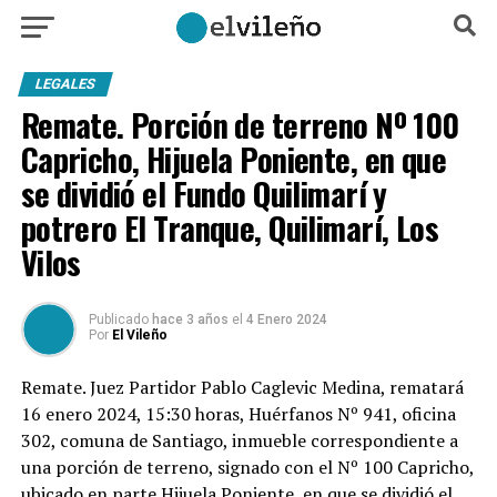
LEGALES
Remate. Porción de terreno Nº 100
Capricho, Hijuela Poniente, en que
se dividió el Fundo Quilimarí y
potrero El Tranque, Quilimarí, Los
Vilos
Publicado
hace 3 años
el
4 Enero 2024
Por
El Vileño
Remate. Juez Partidor Pablo Caglevic Medina, rematará
16 enero 2024, 15:30 horas, Huérfanos Nº 941, oficina
302, comuna de Santiago, inmueble correspondiente a
una porción de terreno, signado con el Nº 100 Capricho,
ubicado en parte Hijuela Poniente, en que se dividió el