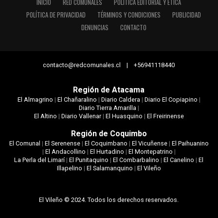
INICIO
RED COMUNALES
POLÍTICA EDITORIAL Y ÉTICA
POLÍTICA DE PRIVACIDAD
TÉRMINOS Y CONDICIONES
PUBLICIDAD
DENUNCIAS
CONTACTO
contacto@redcomunales.cl | +56941118440
Región de Atacama
El Almagrino
|
El Chañaralino
|
Diario Caldera
|
Diario El Copiapino
|
Diario Tierra Amarilla
|
El Altino
|
Diario Vallenar
|
El Huasquino
|
El Freirinense
Región de Coquimbo
El Comunal
|
El Serenense
|
El Coquimbano
|
El Vicuñense
|
El Paihuanino
|
El Andacollino
|
El Hurtadino
|
El Montepatrino
|
La Perla del Limarí
|
El Punitaquino
|
El Combarbalino
|
El Canelino
|
El
Illapelino
|
El Salamanquino
|
El Vileño
El Vileño © 2024. Todos los derechos reservados.