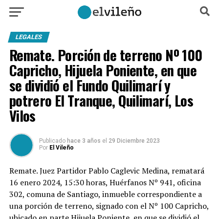
LEGALES
Remate. Porción de terreno Nº 100
Capricho, Hijuela Poniente, en que
se dividió el Fundo Quilimarí y
potrero El Tranque, Quilimarí, Los
Vilos
Publicado
hace 3 años
el
29 Diciembre 2023
Por
El Vileño
Remate. Juez Partidor Pablo Caglevic Medina, rematará
16 enero 2024, 15:30 horas, Huérfanos Nº 941, oficina
302, comuna de Santiago, inmueble correspondiente a
una porción de terreno, signado con el Nº 100 Capricho,
ubicado en parte Hijuela Poniente, en que se dividió el