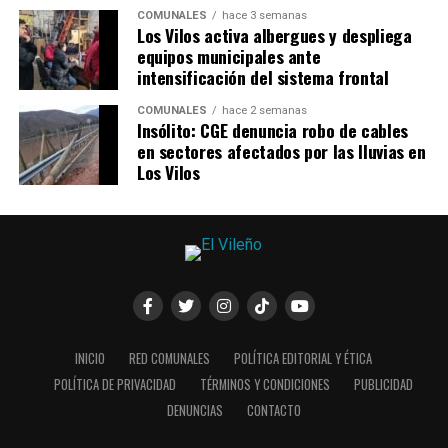
COMUNALES
hace 3 semanas
Los Vilos activa albergues y despliega
equipos municipales ante
intensificación del sistema frontal
COMUNALES
hace 2 semanas
Insólito: CGE denuncia robo de cables
en sectores afectados por las lluvias en
Los Vilos
INICIO
RED COMUNALES
POLÍTICA EDITORIAL Y ÉTICA
POLÍTICA DE PRIVACIDAD
TÉRMINOS Y CONDICIONES
PUBLICIDAD
DENUNCIAS
CONTACTO