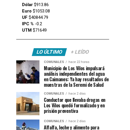
Dólar
$913.86
Euro
$1053.08
UF
$40844.79
IPC %
-0.2
UTM
$71649
LO ÚLTIMO
+ LEÍDO
COMUNALES
hace 22 horas
Municipio de Los Vilos impulsará
análisis independientes del agua
en Caimanes: Ya hay resultados de
muestras de la Seremi de Salud
COMUNALES
hace 2 días
Conductor que llevaba drogas en
Los Vilos quedó formalizado y en
prisión preventiva
COMUNALES
hace 2 días
Alfalfa, leche y alimento para