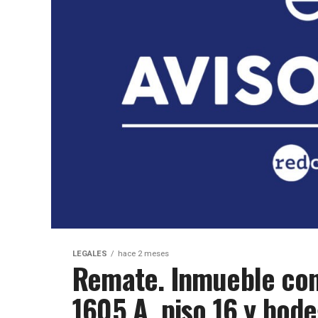
LEGALES
hace 2 meses
Remate. Inmueble con
1605 A, piso 16 y bod