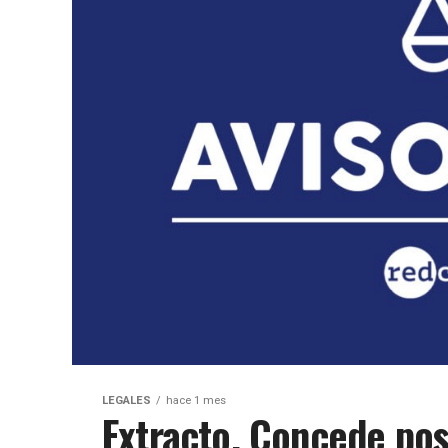
LEGALES
hace 1 mes
Extracto. Concede pos