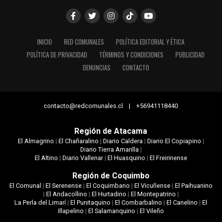
INICIO
RED COMUNALES
POLÍTICA EDITORIAL Y ÉTICA
POLÍTICA DE PRIVACIDAD
TÉRMINOS Y CONDICIONES
PUBLICIDAD
DENUNCIAS
CONTACTO
contacto@redcomunales.cl | +56941118440
Región de Atacama
El Almagrino
|
El Chañaralino
|
Diario Caldera
|
Diario El Copiapino
|
Diario Tierra Amarilla
|
El Altino
|
Diario Vallenar
|
El Huasquino
|
El Freirinense
Región de Coquimbo
El Comunal
|
El Serenense
|
El Coquimbano
|
El Vicuñense
|
El Paihuanino
|
El Andacollino
|
El Hurtadino
|
El Montepatrino
|
La Perla del Limarí
|
El Punitaquino
|
El Combarbalino
|
El Canelino
|
El
Illapelino
|
El Salamanquino
|
El Vileño