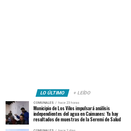
LO ÚLTIMO
+ LEÍDO
COMUNALES
hace 23 horas
Municipio de Los Vilos impulsará análisis
independientes del agua en Caimanes: Ya hay
resultados de muestras de la Seremi de Salud
COMUNALES
hace 2 días