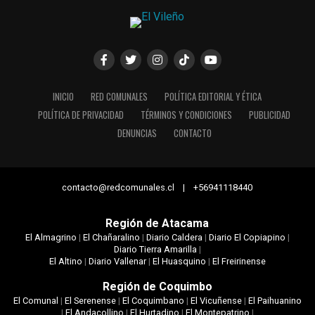
INICIO
RED COMUNALES
POLÍTICA EDITORIAL Y ÉTICA
POLÍTICA DE PRIVACIDAD
TÉRMINOS Y CONDICIONES
PUBLICIDAD
DENUNCIAS
CONTACTO
contacto@redcomunales.cl | +56941118440
Región de Atacama
El Almagrino
|
El Chañaralino
|
Diario Caldera
|
Diario El Copiapino
|
Diario Tierra Amarilla
|
El Altino
|
Diario Vallenar
|
El Huasquino
|
El Freirinense
Región de Coquimbo
El Comunal
|
El Serenense
|
El Coquimbano
|
El Vicuñense
|
El Paihuanino
|
El Andacollino
|
El Hurtadino
|
El Montepatrino
|