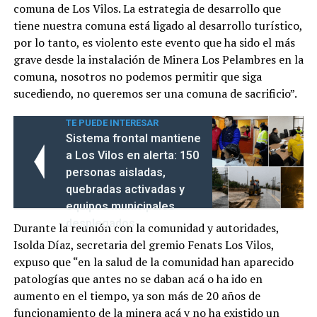
comuna de Los Vilos. La estrategia de desarrollo que
tiene nuestra comuna está ligado al desarrollo turístico,
por lo tanto, es violento este evento que ha sido el más
grave desde la instalación de Minera Los Pelambres en la
comuna, nosotros no podemos permitir que siga
sucediendo, no queremos ser una comuna de sacrificio”.
TE PUEDE INTERESAR
Sistema frontal mantiene
a Los Vilos en alerta: 150
personas aisladas,
quebradas activadas y
equipos municipales
desplegados
Durante la reunión con la comunidad y autoridades,
Isolda Díaz, secretaria del gremio Fenats Los Vilos,
expuso que “en la salud de la comunidad han aparecido
patologías que antes no se daban acá o ha ido en
aumento en el tiempo, ya son más de 20 años de
funcionamiento de la minera acá y no ha existido un