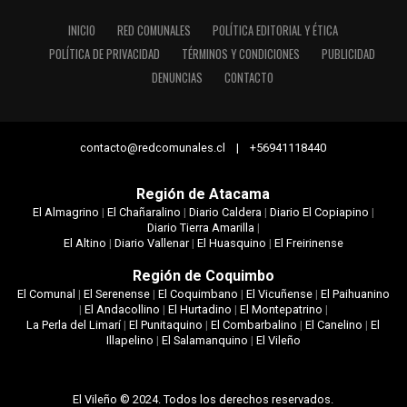
INICIO
RED COMUNALES
POLÍTICA EDITORIAL Y ÉTICA
POLÍTICA DE PRIVACIDAD
TÉRMINOS Y CONDICIONES
PUBLICIDAD
DENUNCIAS
CONTACTO
contacto@redcomunales.cl | +56941118440
Región de Atacama
El Almagrino
|
El Chañaralino
|
Diario Caldera
|
Diario El Copiapino
|
Diario Tierra Amarilla
|
El Altino
|
Diario Vallenar
|
El Huasquino
|
El Freirinense
Región de Coquimbo
El Comunal
|
El Serenense
|
El Coquimbano
|
El Vicuñense
|
El Paihuanino
|
El Andacollino
|
El Hurtadino
|
El Montepatrino
|
La Perla del Limarí
|
El Punitaquino
|
El Combarbalino
|
El Canelino
|
El
Illapelino
|
El Salamanquino
|
El Vileño
El Vileño © 2024. Todos los derechos reservados.