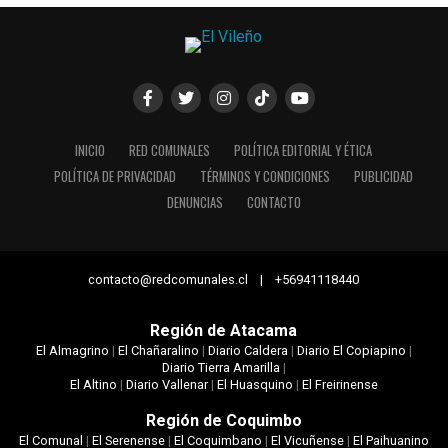
INICIO
RED COMUNALES
POLÍTICA EDITORIAL Y ÉTICA
POLÍTICA DE PRIVACIDAD
TÉRMINOS Y CONDICIONES
PUBLICIDAD
DENUNCIAS
CONTACTO
contacto@redcomunales.cl | +56941118440
Región de Atacama
El Almagrino
|
El Chañaralino
|
Diario Caldera
|
Diario El Copiapino
|
Diario Tierra Amarilla
|
El Altino
|
Diario Vallenar
|
El Huasquino
|
El Freirinense
Región de Coquimbo
El Comunal
|
El Serenense
|
El Coquimbano
|
El Vicuñense
|
El Paihuanino