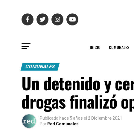
INICIO
COMUNALES
COMUNALES
Un detenido y ce
drogas finalizó o
Publicado
hace 5 años
el
2 Diciembre 2021
Por
Red Comunales