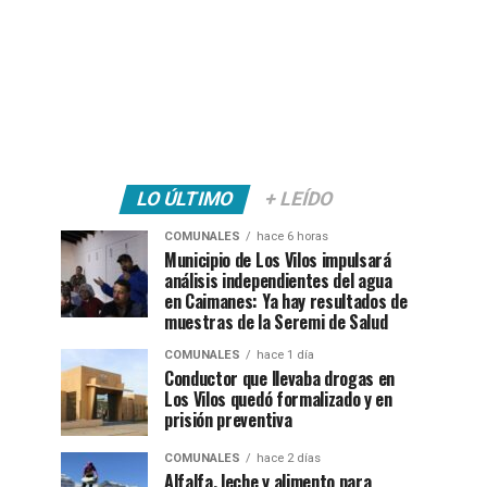
LO ÚLTIMO
+ LEÍDO
COMUNALES
hace 6 horas
Municipio de Los Vilos impulsará
análisis independientes del agua
en Caimanes: Ya hay resultados de
muestras de la Seremi de Salud
COMUNALES
hace 1 día
Conductor que llevaba drogas en
Los Vilos quedó formalizado y en
prisión preventiva
COMUNALES
hace 2 días
Alfalfa, leche y alimento para