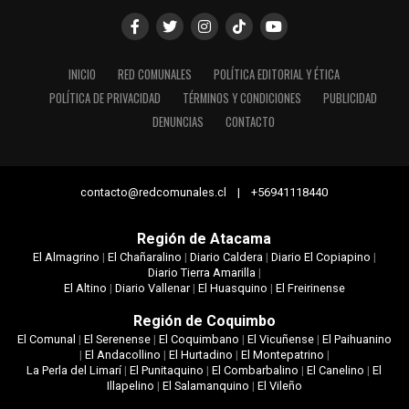
INICIO
RED COMUNALES
POLÍTICA EDITORIAL Y ÉTICA
POLÍTICA DE PRIVACIDAD
TÉRMINOS Y CONDICIONES
PUBLICIDAD
DENUNCIAS
CONTACTO
contacto@redcomunales.cl | +56941118440
Región de Atacama
El Almagrino
|
El Chañaralino
|
Diario Caldera
|
Diario El Copiapino
|
Diario Tierra Amarilla
|
El Altino
|
Diario Vallenar
|
El Huasquino
|
El Freirinense
Región de Coquimbo
El Comunal
|
El Serenense
|
El Coquimbano
|
El Vicuñense
|
El Paihuanino
|
El Andacollino
|
El Hurtadino
|
El Montepatrino
|
La Perla del Limarí
|
El Punitaquino
|
El Combarbalino
|
El Canelino
|
El
Illapelino
|
El Salamanquino
|
El Vileño