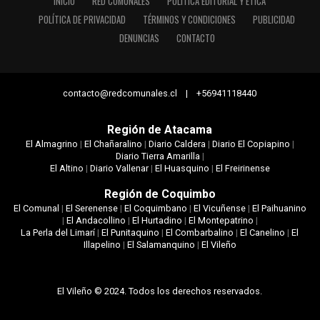
INICIO
RED COMUNALES
POLÍTICA EDITORIAL Y ÉTICA
POLÍTICA DE PRIVACIDAD
TÉRMINOS Y CONDICIONES
PUBLICIDAD
DENUNCIAS
CONTACTO
contacto@redcomunales.cl | +56941118440
Región de Atacama
El Almagrino
|
El Chañaralino
|
Diario Caldera
|
Diario El Copiapino
|
Diario Tierra Amarilla
|
El Altino
|
Diario Vallenar
|
El Huasquino
|
El Freirinense
Región de Coquimbo
El Comunal
|
El Serenense
|
El Coquimbano
|
El Vicuñense
|
El Paihuanino
|
El Andacollino
|
El Hurtadino
|
El Montepatrino
|
La Perla del Limarí
|
El Punitaquino
|
El Combarbalino
|
El Canelino
|
El
Illapelino
|
El Salamanquino
|
El Vileño
El Vileño © 2024. Todos los derechos reservados.