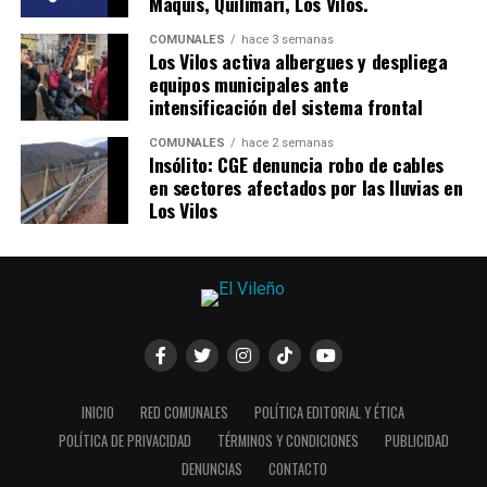
Maquis, Quilimarí, Los Vilos.
COMUNALES
hace 3 semanas
Los Vilos activa albergues y despliega
equipos municipales ante
intensificación del sistema frontal
COMUNALES
hace 2 semanas
Insólito: CGE denuncia robo de cables
en sectores afectados por las lluvias en
Los Vilos
INICIO
RED COMUNALES
POLÍTICA EDITORIAL Y ÉTICA
POLÍTICA DE PRIVACIDAD
TÉRMINOS Y CONDICIONES
PUBLICIDAD
DENUNCIAS
CONTACTO