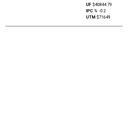
UF
$40844.79
IPC %
-0.2
UTM
$71649