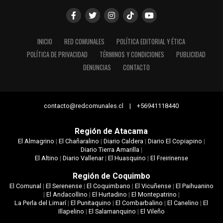
INICIO
RED COMUNALES
POLÍTICA EDITORIAL Y ÉTICA
POLÍTICA DE PRIVACIDAD
TÉRMINOS Y CONDICIONES
PUBLICIDAD
DENUNCIAS
CONTACTO
contacto@redcomunales.cl | +56941118440
Región de Atacama
El Almagrino
|
El Chañaralino
|
Diario Caldera
|
Diario El Copiapino
|
Diario Tierra Amarilla
|
El Altino
|
Diario Vallenar
|
El Huasquino
|
El Freirinense
Región de Coquimbo
El Comunal
|
El Serenense
|
El Coquimbano
|
El Vicuñense
|
El Paihuanino
|
El Andacollino
|
El Hurtadino
|
El Montepatrino
|
La Perla del Limarí
|
El Punitaquino
|
El Combarbalino
|
El Canelino
|
El
Illapelino
|
El Salamanquino
|
El Vileño