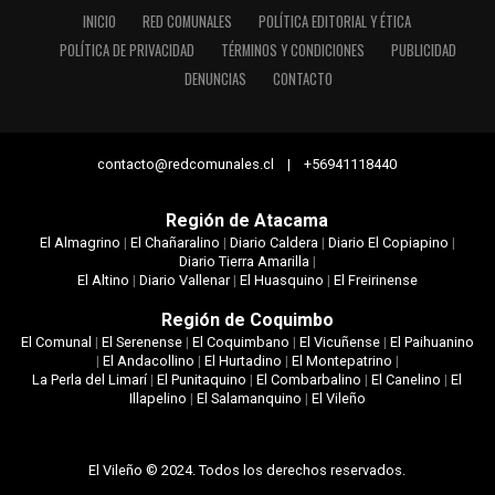
INICIO
RED COMUNALES
POLÍTICA EDITORIAL Y ÉTICA
POLÍTICA DE PRIVACIDAD
TÉRMINOS Y CONDICIONES
PUBLICIDAD
DENUNCIAS
CONTACTO
contacto@redcomunales.cl | +56941118440
Región de Atacama
El Almagrino
|
El Chañaralino
|
Diario Caldera
|
Diario El Copiapino
|
Diario Tierra Amarilla
|
El Altino
|
Diario Vallenar
|
El Huasquino
|
El Freirinense
Región de Coquimbo
El Comunal
|
El Serenense
|
El Coquimbano
|
El Vicuñense
|
El Paihuanino
|
El Andacollino
|
El Hurtadino
|
El Montepatrino
|
La Perla del Limarí
|
El Punitaquino
|
El Combarbalino
|
El Canelino
|
El
Illapelino
|
El Salamanquino
|
El Vileño
El Vileño © 2024. Todos los derechos reservados.