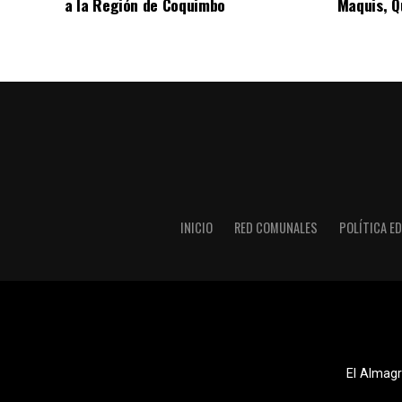
a la Región de Coquimbo
Maquis, Qu
INICIO
RED COMUNALES
POLÍTICA ED
El Almagr