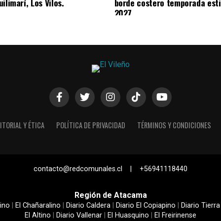
ilimarí, Los Vilos.
borde costero temporada esti
2027
ITORIAL Y ÉTICA
POLÍTICA DE PRIVACIDAD
TÉRMINOS Y CONDICIONES
contacto@redcomunales.cl | +56941118440
Región de Atacama
ino
|
El Chañaralino
|
Diario Caldera
|
Diario El Copiapino
|
Diario Tierra
El Altino
|
Diario Vallenar
|
El Huasquino
|
El Freirinense