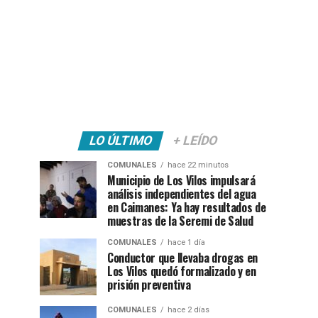
LO ÚLTIMO
+ LEÍDO
COMUNALES
hace 22 minutos
Municipio de Los Vilos impulsará
análisis independientes del agua
en Caimanes: Ya hay resultados de
muestras de la Seremi de Salud
COMUNALES
hace 1 día
Conductor que llevaba drogas en
Los Vilos quedó formalizado y en
prisión preventiva
COMUNALES
hace 2 días