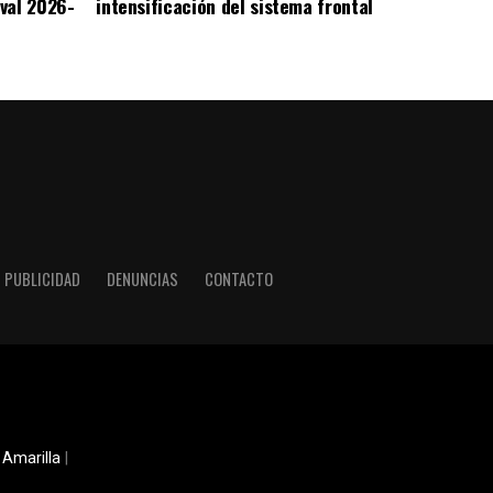
val 2026-
intensificación del sistema frontal
PUBLICIDAD
DENUNCIAS
CONTACTO
 Amarilla
|