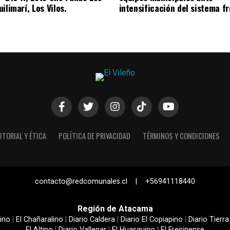
ilimarí, Los Vilos.
intensificación del sistema fr
ITORIAL Y ÉTICA
POLÍTICA DE PRIVACIDAD
TÉRMINOS Y CONDICIONES
contacto@redcomunales.cl | +56941118440
Región de Atacama
ino
|
El Chañaralino
|
Diario Caldera
|
Diario El Copiapino
|
Diario Tierra
El Altino
|
Diario Vallenar
|
El Huasquino
|
El Freirinense