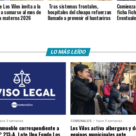
 Los Vilos invita a la
Tras sistemas frontales,
Comienza 
a sumarse al mes de
hospitales del choapa refuerzan
ficha Fic
ia materna 2026
llamado a prevenir el hantavirus
Eventuale
LO MÁS LEÍDO
ace 3 semanas
COMUNALES
hace 3 semanas
nmueble correspondiente a
Los Vilos activa albergues y 
° 213-A, Lote Uno Fundo Los
equipos municipales ante