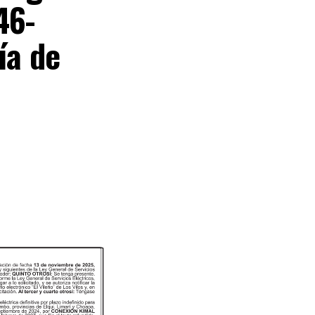
46-
ía de