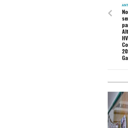
ANT
No
se
pa
Al
HV
Co
20
Ga