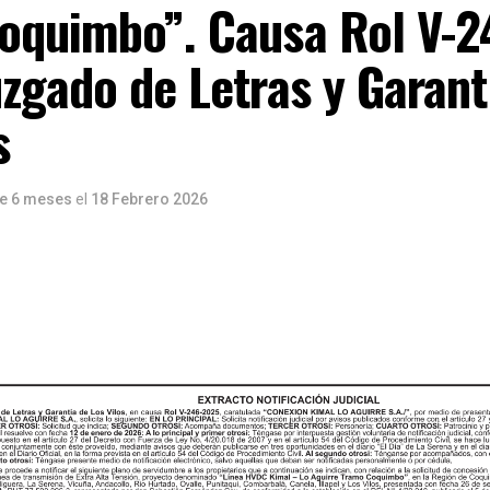
oquimbo”. Causa Rol V-2
zgado de Letras y Garant
s
e 6 meses
el
18 Febrero 2026