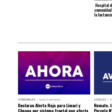
Hospital de
comunidad 
la lactanc
COMUNALES
hace 3 semanas
LEGALES
h
Declaran Alerta Roja para Limarí y
Remate. I
Choapa por sistema frontal que afecta
Parcela N