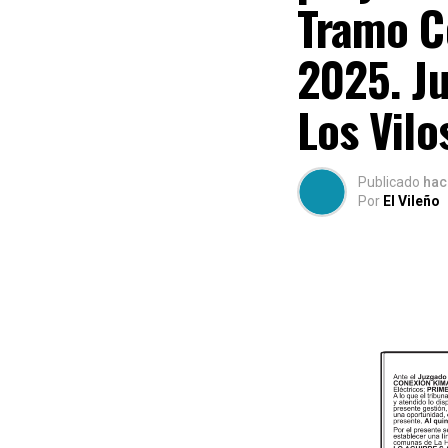
Tramo C
2025. Ju
Los Vilo
Publicado
hac
Por
El Vileño