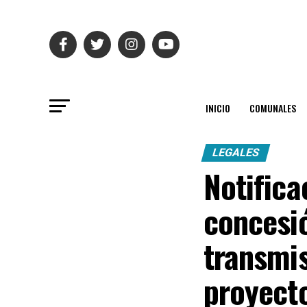
INICIO
COMUNALES
LEGALES
Notifica
concesió
transmis
proyect