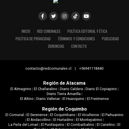
INICIO
RED COMUNALES
POLÍTICA EDITORIAL Y ÉTICA
POLÍTICA DE PRIVACIDAD
TÉRMINOS Y CONDICIONES
PUBLICIDAD
DENUNCIAS
CONTACTO
contacto@redcomunales.cl | +56941118440
Región de Atacama
El Almagrino
|
El Chañaralino
|
Diario Caldera
|
Diario El Copiapino
|
Diario Tierra Amarilla
|
El Altino
|
Diario Vallenar
|
El Huasquino
|
El Freirinense
Región de Coquimbo
El Comunal
|
El Serenense
|
El Coquimbano
|
El Vicuñense
|
El Paihuanino
|
El Andacollino
|
El Hurtadino
|
El Montepatrino
|
La Perla del Limarí
|
El Punitaquino
|
El Combarbalino
|
El Canelino
|
El