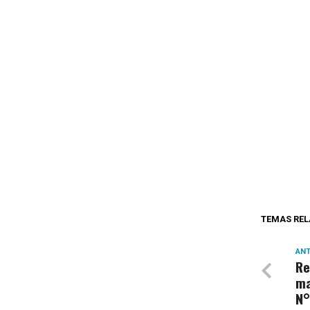
TEMAS REL
ANT
Re
ma
N°