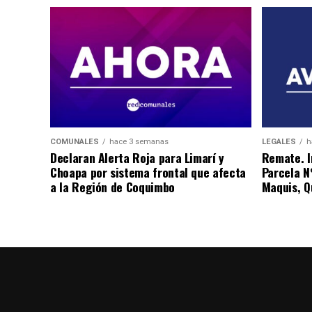
COMUNALES
hace 3 semanas
LEGALES
h
Declaran Alerta Roja para Limarí y
Remate. I
Choapa por sistema frontal que afecta
Parcela N
a la Región de Coquimbo
Maquis, Qu