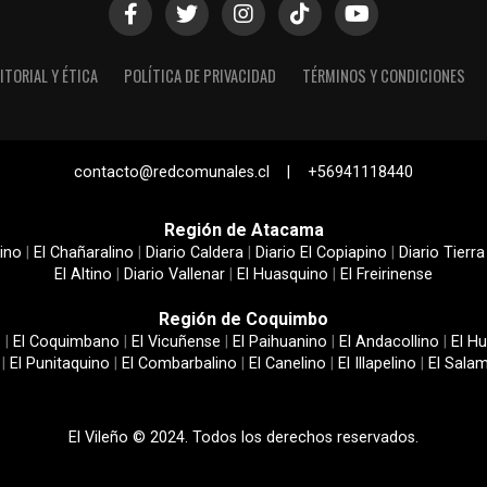
ITORIAL Y ÉTICA
POLÍTICA DE PRIVACIDAD
TÉRMINOS Y CONDICIONES
contacto@redcomunales.cl | +56941118440
Región de Atacama
ino
|
El Chañaralino
|
Diario Caldera
|
Diario El Copiapino
|
Diario Tierra
El Altino
|
Diario Vallenar
|
El Huasquino
|
El Freirinense
Región de Coquimbo
e
|
El Coquimbano
|
El Vicuñense
|
El Paihuanino
|
El Andacollino
|
El Hu
|
El Punitaquino
|
El Combarbalino
|
El Canelino
|
El Illapelino
|
El Sala
El Vileño © 2024. Todos los derechos reservados.