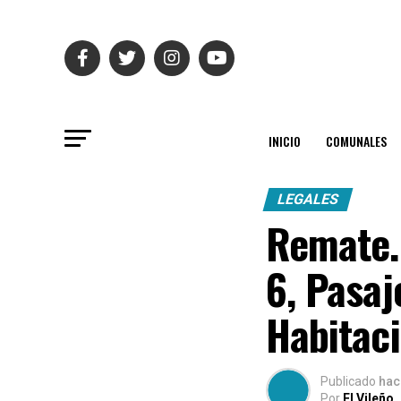
INICIO
COMUNALES
LEGALES
Remate.
6, Pasaj
Habitaci
Publicado
hac
Por
El Vileño