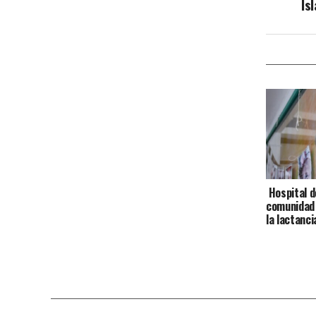
Isl
Hospital de
comunidad 
la lactanc