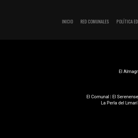
INICIO
RED COMUNALES
POLÍTICA ED
El Almagr
El Comunal
|
El Serenens
La Perla del Limarí