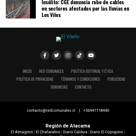
Insólito: CGE denuncia robo de cables
en sectores afectados por las lluvias en
Los Vilos
INICIO
RED COMUNALES
POLÍTICA EDITORIAL Y ÉTICA
POLÍTICA DE PRIVACIDAD
TÉRMINOS Y CONDICIONES
PUBLICIDAD
DENUNCIAS
CONTACTO
contacto@redcomunales.cl | +56941118440
Región de Atacama
El Almagrino
|
El Chañaralino
|
Diario Caldera
|
Diario El Copiapino
|