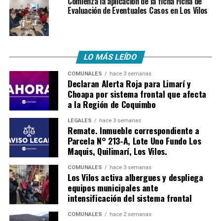
Comienza la aplicación de la ficha Ficha de
Evaluación de Eventuales Casos en Los Vilos
LO MÁS LEÍDO
COMUNALES
hace 3 semanas
Declaran Alerta Roja para Limarí y
Choapa por sistema frontal que afecta
a la Región de Coquimbo
LEGALES
hace 3 semanas
Remate. Inmueble correspondiente a
Parcela N° 213-A, Lote Uno Fundo Los
Maquis, Quilimarí, Los Vilos.
COMUNALES
hace 3 semanas
Los Vilos activa albergues y despliega
equipos municipales ante
intensificación del sistema frontal
COMUNALES
hace 2 semanas