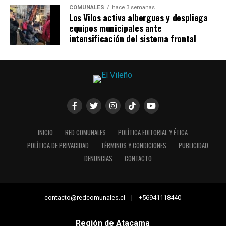
COMUNALES
hace 3 semanas
Los Vilos activa albergues y despliega
equipos municipales ante
intensificación del sistema frontal
INICIO
RED COMUNALES
POLÍTICA EDITORIAL Y ÉTICA
POLÍTICA DE PRIVACIDAD
TÉRMINOS Y CONDICIONES
PUBLICIDAD
DENUNCIAS
CONTACTO
contacto@redcomunales.cl | +56941118440
Región de Atacama