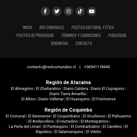
INICIO
RED COMUNALES
POLÍTICA EDITORIAL Y ÉTICA
POLÍTICA DE PRIVACIDAD
TÉRMINOS Y CONDICIONES
PUBLICIDAD
DENUNCIAS
CONTACTO
contacto@redcomunales.cl | +56941118440
Región de Atacama
El Almagrino
|
El Chañaralino
|
Diario Caldera
|
Diario El Copiapino
|
Diario Tierra Amarilla
|
El Altino
|
Diario Vallenar
|
El Huasquino
|
El Freirinense
Región de Coquimbo
El Comunal
|
El Serenense
|
El Coquimbano
|
El Vicuñense
|
El Paihuanino
|
El Andacollino
|
El Hurtadino
|
El Montepatrino
|
La Perla del Limarí
|
El Punitaquino
|
El Combarbalino
|
El Canelino
|
El
Illapelino
|
El Salamanquino
|
El Vileño