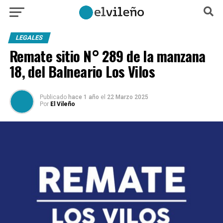
LEGALES
Remate sitio N° 289 de la manzana
18, del Balneario Los Vilos
Publicado
hace 1 año
el
22 Marzo 2025
Por
El Vileño