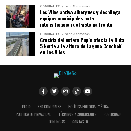
COMUNALES
hace 3 semanas
Los Vilos activa albergues y despliega
equipos municipales ante
intensificación del sistema frontal
COMUNALES
hace 3 semanas
Crecida del estero Pupío afecta la Ruta
5 Norte a la altura de Laguna Conchalí
en Los Vilos
INICIO
RED COMUNALES
POLÍTICA EDITORIAL Y ÉTICA
POLÍTICA DE PRIVACIDAD
TÉRMINOS Y CONDICIONES
PUBLICIDAD
DENUNCIAS
CONTACTO