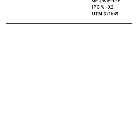
UF
$40844.79
IPC %
-0.2
UTM
$71649