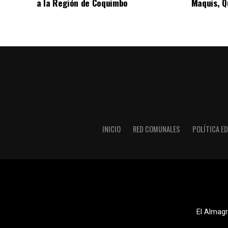
a la Región de Coquimbo
Maquis, Qu
INICIO
RED COMUNALES
POLÍTICA ED
El Almagr