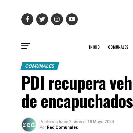
INICIO
COMUNALES
COMUNALES
PDI recupera veh
de encapuchados 
Publicado
hace 2 años
el
18 Mayo 2024
Por
Red Comunales