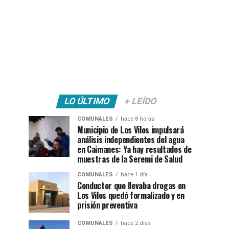
LO ÚLTIMO
+ LEÍDO
COMUNALES
hace 8 horas
Municipio de Los Vilos impulsará
análisis independientes del agua
en Caimanes: Ya hay resultados de
muestras de la Seremi de Salud
COMUNALES
hace 1 día
Conductor que llevaba drogas en
Los Vilos quedó formalizado y en
prisión preventiva
COMUNALES
hace 2 días