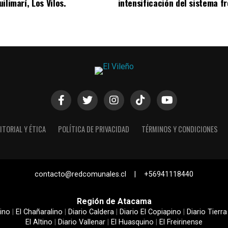
ilimarí, Los Vilos.
intensificación del sistema fr
ITORIAL Y ÉTICA
POLÍTICA DE PRIVACIDAD
TÉRMINOS Y CONDICIONES
contacto@redcomunales.cl | +56941118440
Región de Atacama
ino
|
El Chañaralino
|
Diario Caldera
|
Diario El Copiapino
|
Diario Tierra
El Altino
|
Diario Vallenar
|
El Huasquino
|
El Freirinense