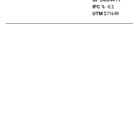
UF
$40844.79
IPC %
-0.2
UTM
$71649