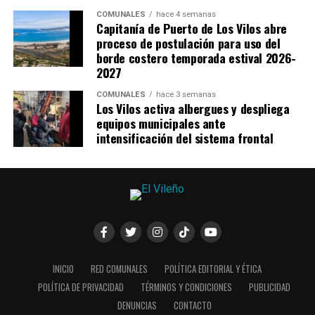
COMUNALES
hace 4 semanas
Capitanía de Puerto de Los Vilos abre
proceso de postulación para uso del
borde costero temporada estival 2026-
2027
COMUNALES
hace 3 semanas
Los Vilos activa albergues y despliega
equipos municipales ante
intensificación del sistema frontal
INICIO
RED COMUNALES
POLÍTICA EDITORIAL Y ÉTICA
POLÍTICA DE PRIVACIDAD
TÉRMINOS Y CONDICIONES
PUBLICIDAD
DENUNCIAS
CONTACTO